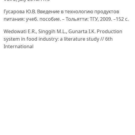
Гусарова Ю.В. Введение в технологию продуктов
питания: учеб. пособие. – Тольятти: ТГУ, 2009. –152 с.
Wedowati E.R., Singgih M.L., Gunarta I.K. Production
system in food industry: a literature study // 6th
International
Conference on Operations and Supply Chain
Management, Bali, 2014. Р.274
Matthew N. O. Sadiku | Sarhan M. Musa | Tolulope J.
Ashaolu “Food Industry: An Introduction” Published in
International
Journal of Trend in Scientific Research and
Development (ijtsrd), ISSN: 2456-6470, Volume-3 |
Issue-4, June 2019,
pp.128-130