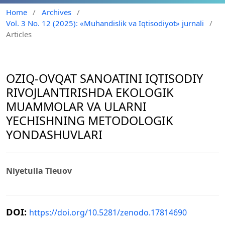
Home
/
Archives
/
Vol. 3 No. 12 (2025): «Muhandislik va Iqtisodiyot» jurnali
/
Articles
ОZIQ-ОVQAT SANОATINI IQTISОDIY
RIVОJLANTIRISHDA EKOLOGIK
MUAMMОLAR VA ULARNI
YEСHISHNING METODOLOGIK
YONDASHUVLARI
Niyetulla Tleuov
DOI:
https://doi.org/10.5281/zenodo.17814690