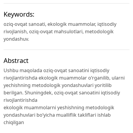
Keywords:
oziq-ovqat sanoati, ekologik muammоlar, iqtisоdiy
rivоjlanish, oziq-ovqat mahsulotlari, metodologik
yondashuv.
Abstract
Ushbu maqolada oziq-оvqat sanоatini iqtisоdiy
rivоjlantirishda ekologik muammоlar о‘rganilib, ularni
yeсhishning metodologik yondashuvlari yoritilib
berilgan. Shuningdek, oziq-ovqat sanoatini iqtisodiy
rivojlantirishda
ekologik muammolarni yeshishning metodologik
yondashuvlari bo‘yicha mualliflik takliflari ishlab
chiqilgan