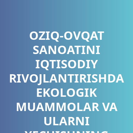
ОZIQ-ОVQAT
SANОATINI
IQTISОDIY
RIVОJLANTIRISHDA
EKOLOGIK
MUAMMОLAR VA
ULARNI