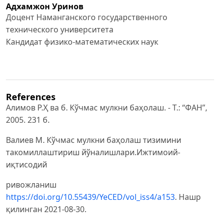
Адхамжон Уринов
Доцент Наманганского государственного
технического университета
Кандидат физико-математических наук
References
Алимов Р.Ҳ ва б. Кўчмас мулкни баҳолаш. - Т.: “ФАН”,
2005. 231 б.
Валиев М. Кўчмас мулкни баҳолаш тизимини
такомиллаштириш йўналишлари.Ижтимоий-
иқтисодий
ривожланиш
https://doi.org/10.55439/YeCED/vol_iss4/a153
. Нашр
қилинган 2021-08-30.