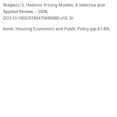
Malpezzi S. Hedonic Pricing Models: A Selective and
Applied Review. – 2008,
DOI:10.1002/9780470690680.ch5. In
book: Housing Economics and Public Policy (pp.67-89).
Ходжиметов А.И. Маълумотлар таҳлили ва
эконометрика асослари. - Т.: ООО “Диадема Нур
сервис”, 2024. – 76 б.
А.А.Уринов Корреляционно-регрессионного анализ
как способ прогнозирования зкономический
развития
предприятия. VI Международная конференция 4.
“Статистика и ее применения” 2022 Г. Наманган
Alonso W. Location and Land Use. Harvard University
Press, 1964.