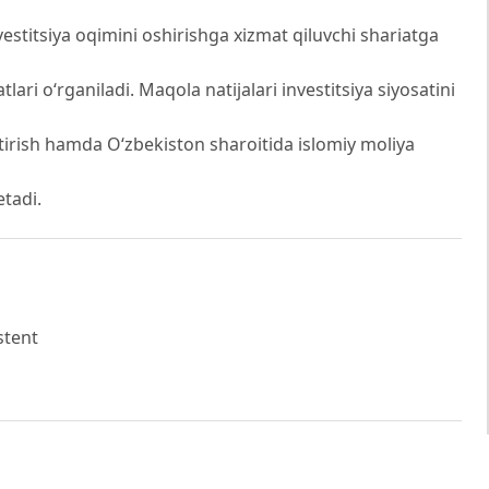
vestitsiya oqimini oshirishga xizmat qiluvchi shariatga
ari o‘rganiladi. Maqola natijalari investitsiya siyosatini
tirish hamda O‘zbekiston sharoitida islomiy moliya
etadi.
stent
sida moliyalashtirishni joriy etish istiqbollari. Yashil