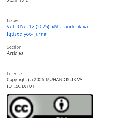
2025-12-01
Issue
Vol. 3 No. 12 (2025): «Muhandislik va
Iqtisodiyot» jurnali
Section
Articles
License
Copyright (c) 2025 MUHANDISLIK VA
IQTISODIYOT
This work is licensed under a
Creative