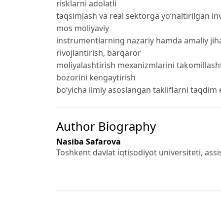
risklarni adolatli
taqsimlash va real sektorga yo‘naltirilgan in
mos moliyaviy
instrumentlarning nazariy hamda amaliy jihatl
rivojlantirish, barqaror
moliyalashtirish mexanizmlarini takomillash
bozorini kengaytirish
bo‘yicha ilmiy asoslangan takliflarni taqdim 
Author Biography
Nasiba Safarova
Toshkent davlat iqtisodiyot universiteti, assi
References
Gulyamova, Sh. (2025-yil). Islom darchalari aso