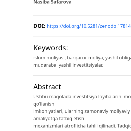
Nasiba Safarova
DOI:
https://doi.org/10.5281/zenodo.1781
Keywords:
islom moliyasi, barqaror moliya, yashil obli
mudaraba, yashil investitsiyalar.
Abstract
Ushbu maqolada investitsiya loyihalarini mol
qo‘llanish
imkoniyatlari, ularning zamonaviy moliyaviy 
amaliyotga tatbiq etish
mexanizmlari atroflicha tahlil qilinadi. Tadq