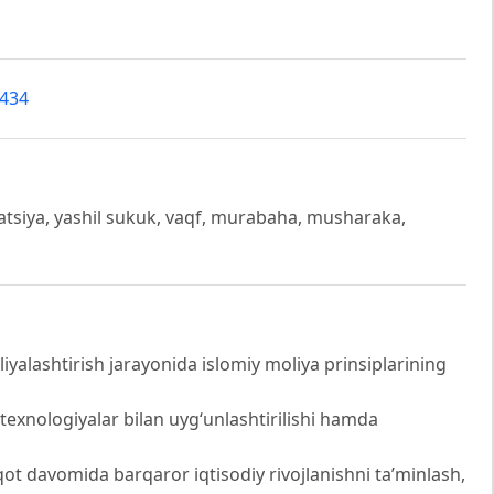
4434
gatsiya, yashil sukuk, vaqf, murabaha, musharaka,
iyalashtirish jarayonida islomiy moliya prinsiplarining
texnologiyalar bilan uyg‘unlashtirilishi hamda
iqot davomida barqaror iqtisodiy rivojlanishni ta’minlash,