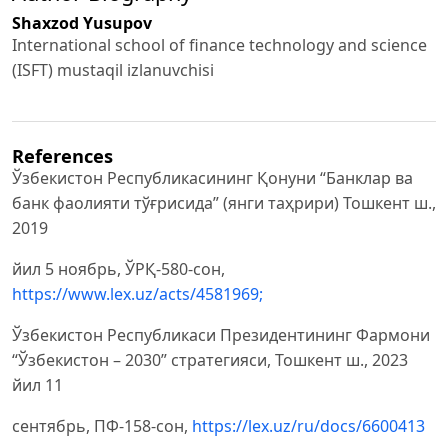
Shaxzod Yusupov
International school of finance technology and science
(ISFT) mustaqil izlanuvchisi
References
Ўзбекистон Республикасининг Қонуни “Банклар ва
банк фаолияти тўғрисида” (янги таҳрири) Тошкент ш.,
2019
йил 5 ноябрь, ЎРҚ-580-сон,
https://www.lex.uz/acts/4581969;
Ўзбекистон Республикаси Президентининг Фармони
“Ўзбекистон – 2030” стратегияси, Тошкент ш., 2023
йил 11
сентябрь, ПФ-158-сон,
https://lex.uz/ru/docs/6600413