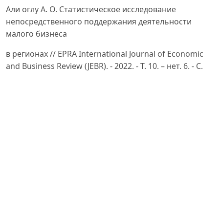
Али оглу А. О. Статистическое исследование
непосредственного поддержания деятельности
малого бизнеса
в регионах // EPRA International Journal of Economic
and Business Review (JEBR). - 2022. - Т. 10. – нет. 6. - С.
-33;
Умаро З.А., Отамуродов Ҳ.Ҳ., Сайфиддинов И.Ф.
МОНОГРАФИЯ, Тижорат банклари кредит
портфелини
бошқаришни такомиллаштириш, Тошкент молия
институти -Т, “Молия-иқтисод” нашриёти, 2021. С. 19.
Кузмина С.Н., Арзикулов О.А. Методы управления
кредитным портфелем коммерческих банков.
Вестник