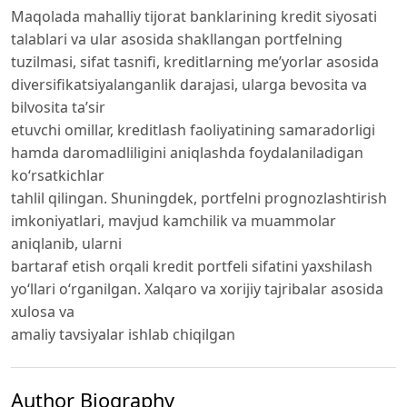
Maqolada mahalliy tijorat banklarining kredit siyosati
talablari va ular asosida shakllangan portfelning
tuzilmasi, sifat tasnifi, kreditlarning me’yorlar asosida
diversifikatsiyalanganlik darajasi, ularga bevosita va
bilvosita ta’sir
etuvchi omillar, kreditlash faoliyatining samaradorligi
hamda daromadliligini aniqlashda foydalaniladigan
ko‘rsatkichlar
tahlil qilingan. Shuningdek, portfelni prognozlashtirish
imkoniyatlari, mavjud kamchilik va muammolar
aniqlanib, ularni
bartaraf etish orqali kredit portfeli sifatini yaxshilash
yo‘llari o‘rganilgan. Xalqaro va xorijiy tajribalar asosida
xulosa va
amaliy tavsiyalar ishlab chiqilgan
Author Biography