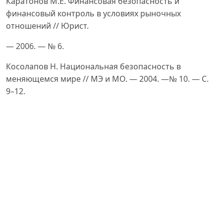
Каратонов М.Е. Финансовая безопасность и
финансовый контроль в условиях рыночных
отношений // Юрист.
— 2006. — № 6.
Косолапов Н. Национальная безопасность в
меняющемся мире // МЭ и МО. — 2004. —№ 10. — C.
9–12.
Ногина О.А. Налоговый контроль: вопросы теории.
— СПб.: Питер, 2002.
Румянцев А.В. Финансовый контроль. — М.: Дело и
Сервис, 2003.
Рябкина Е.Ю. Понятие и пути укрепления
финансовой безопасности нашей страны.
Финансовое право: Учебник / Отв. ред. Е.Ю. Грачева,
Г.П. Толстопятенко. — М., 2008.