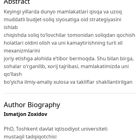
Abstract
Keyingi yillarda dunyo mamlakatlari qisqa va uzoq
muddatli budjet-soliq siyosatiga oid strategiyasini
ishlab
chiqishda soliq to‘lovchilar tomonidan soliqdan qochish
holatlari oldini olish va uni kamaytirishning turli xil
mexanizmlarini
joriy etishga alohida e’tibor bermoqda. Shu bilan birga,
sohalar o‘rganilib, xorij tajribasi, mamlakatimizda uni
qo‘llash
bo‘yicha ilmiy-amaliy xulosa va takliflar shakllantirilgan
Author Biography
Ismatjon Zoxidov
PhD, Toshkent davlat iqtisodiyot universiteti
mustaqil tadqiqotchisi