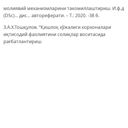
молиявий механизмларини такомиллаштириш. И.ф.д
(DSc)... дис... автореферати. – Т.: 2020. -38 б.
3.А.Х.Тошқулов. “Қишлоқ хўжалиги корхоналари
иқтисодий фаолиятини солиқлар воситасида
рағбатлантириш
масалалари”. И.ф.д (DSc)... дис... автореферати. – Т.:
2021. -47 б
Kuznetsov, S.A. (1998). Great Dictionary of the Russian
language. – St. Petersburg, “Norint”
Bodi, Zv., Merton R.K. (2013). Finance. – Moscow,
Publishing House “Williams”, 2013. Bolshakov, S.V.
(2006). Finance
companies. Theory and practice. – Moscow: Book
World, 2006. – 617 p.