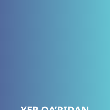
YER QA’RIDAN