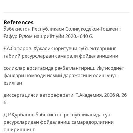
References
Ўзбекистон Республикаси Солиқ кодекси-Тошкент:
Ғафур Ғулом нашриёт уйи 2020.- 640 б.
Ғ.А.Сафаров. Хўжалик юритувчи субъектларнинг
табиий ресурслардан самарали фойдаланишини
солиқлар воситасида рағбатлантириш. Иқтисодиёт
фанлари номзоди илмий даражасини олиш учун
ёзилган
диссертацияси автореферати. Т.Академия. 2006 й. 26
б.
Д.Р.Қурбанов Ўзбекистон республикасида сув
ресурсларидан фойдаланиш самарадорлигини
оширишнинг