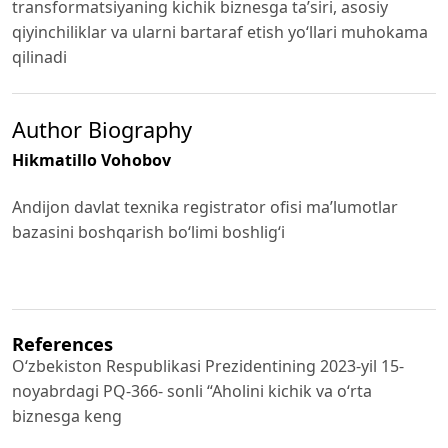
transformatsiyaning kichik biznesga ta’siri, asosiy
qiyinchiliklar va ularni bartaraf etish yo‘llari muhokama
qilinadi
Author Biography
Hikmatillo Vohobov
Andijon davlat texnika registrator ofisi ma’lumotlar
bazasini boshqarish bo‘limi boshlig‘i
References
Oʻzbekiston Respublikasi Prezidentining 2023-yil 15-
noyabrdagi PQ-366- sonli “Aholini kichik va oʻrta
biznesga keng