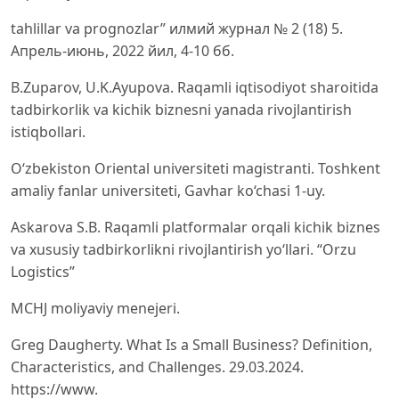
tahlillar va prognozlar” илмий журнал № 2 (18) 5.
Апрель-июнь, 2022 йил, 4-10 бб.
B.Zuparov, U.K.Ayupova. Raqamli iqtisodiyot sharoitida
tadbirkorlik va kichik biznesni yanada rivojlantirish
istiqbollari.
O‘zbekiston Oriental universiteti magistranti. Toshkent
amaliy fanlar universiteti, Gavhar ko‘chasi 1-uy.
Askarova S.B. Raqamli platformalar orqali kichik biznes
va xususiy tadbirkorlikni rivojlantirish yoʻllari. “Orzu
Logistics”
MCHJ moliyaviy menejeri.
Greg Daugherty. What Is a Small Business? Definition,
Characteristics, and Challenges. 29.03.2024.
https://www.