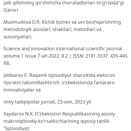
jalb qilishning qoʻshimcha choratadbirlari toʻgʻrisida”gi
Qarori
Maxmudova D.R. Kichik biznes va uni boshqarishning
metodologik asoslari, shakllari, metodlari va
xususiyatlari.
Science and innovation international scientific journal
volume 1 issue 7 uif-2022: 8.2 | ISSN: 2181-3337. 435-445
бб.
Jabbarov E. Raqamli iqtisodiyot sharoitida elektron
tijoratni takomillashtirish. oʻzbekistonda fanlararo
innovatsiyalar va
ilmiy tadqiqotlar jurnali, 23-son, 2023 yil
Xaydarov N.X. Oʻzbekiston Respublikasining asosiy
makroiqtisodiy koʻrsatkichlarining qiyosiy tahlili.
“Iqtisodiyot: