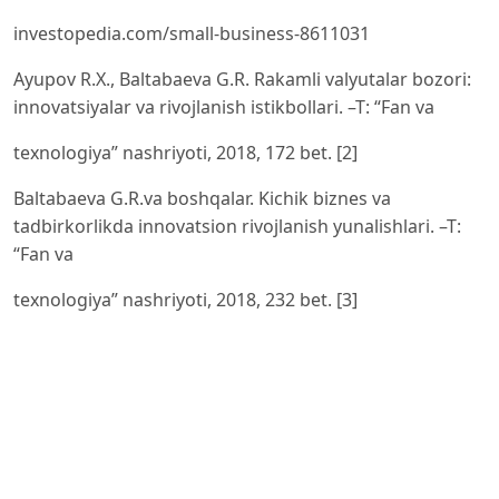
investopedia.com/small-business-8611031
Ayupov R.X., Baltabaeva G.R. Rakamli valyutalar bozori:
innovatsiyalar va rivojlanish istikbollari. –T: “Fan va
texnologiya” nashriyoti, 2018, 172 bet. [2]
Baltabaeva G.R.va boshqalar. Kichik biznes va
tadbirkorlikda innovatsion rivojlanish yunalishlari. –T:
“Fan va
texnologiya” nashriyoti, 2018, 232 bet. [3]
Ayupov R.X., Baltabaeva G.R. Uzbekistonda innovatsion
iktisodiyotni shakllantirish muammolari va yechimlari. –
T:“Iktisod-moliya” nashriyoti, 2015, 144 bet.
Baltabaeva G.R. va boshkalar. Uzbekistonda elektron
biznesning rivojlanish istikbollari. –T: “Format poligraf”