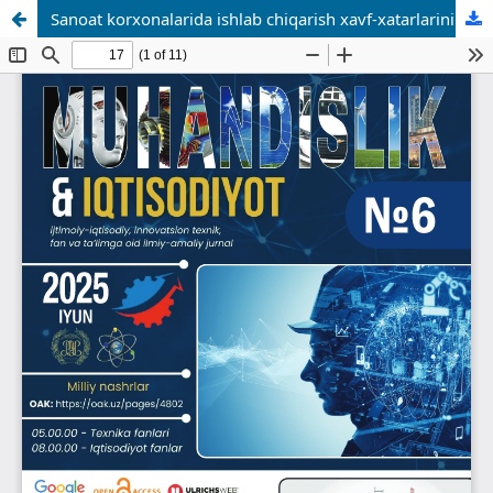
Sanoat korxonalarida ishlab chiqarish xavf-xatarlarini iqtisodiy baholash