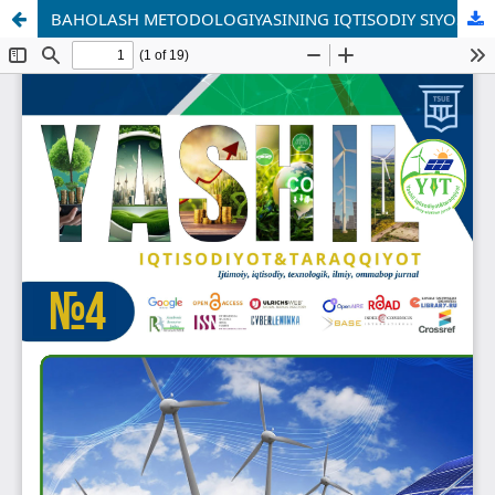
BAHOLASH METODOLOGIYASINING IQTISODIY SIYOSATGA TA’SIRI: O‘ZBEKISTONDA SHAFFOF MODEL TIZIMINI INSTITUTSIONAL TAHLIL QILISH