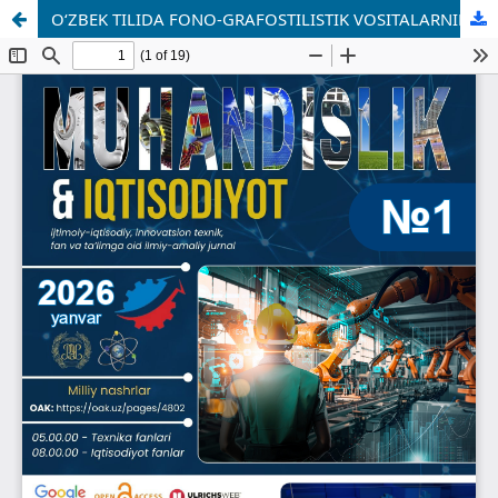
O‘ZBEK TILIDA FONO-GRAFOSTILISTIK VOSITALARNING XUSUSIYATLARI