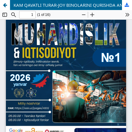
KAM QAVATLI TURAR-JOY BINOLARINI QURISHDA AN’ANAVIY QURILISH ASHYOLARIDAN FOYDALANISHNING IJOBIY TOMONLARI