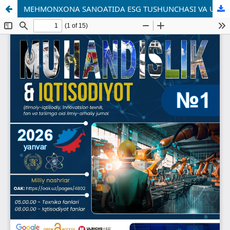
MEHMONXONA SANOATIDA ESG TUSHUNCHASI VA UNING AHAMIYATI