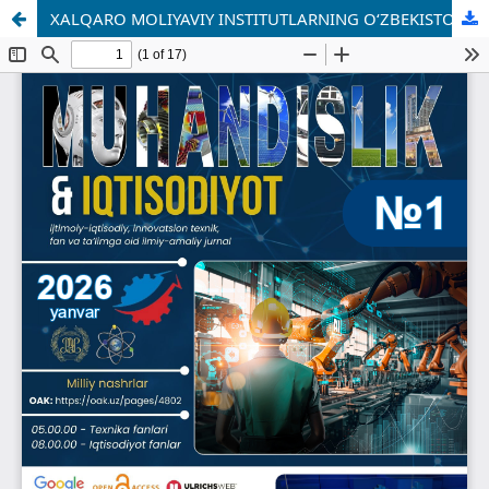
XALQARO MOLIYAVIY INSTITUTLARNING O‘ZBEKISTON IQTISODIYOTIGA TA’SIRI