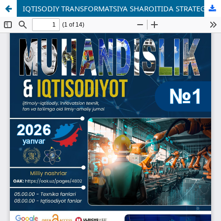
IQTISODIY TRANSFORMATSIYA SHAROITIDA STRATEGIK MENEJMENTNI RIVOJLANTIRISHNING XORIJIY TAJRIBALARI