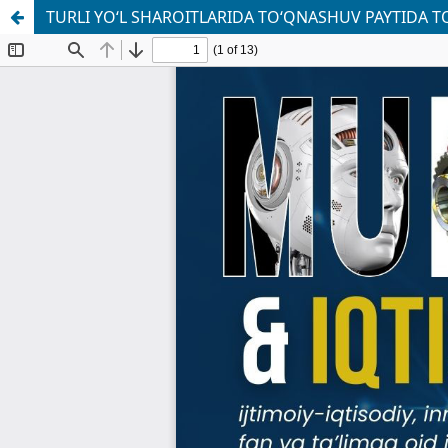
TURLI YO‘L SHAROITLARIDA TO‘QNASHUV PAYTIDA