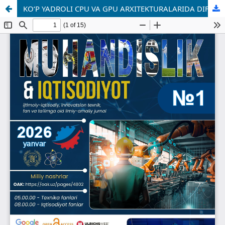
KO‘P YADROLI CPU VA GPU ARXITEKTURALARIDA DIFFERENSIAL TENGLAMALARNI SONLI YECHISH UCHUN PARALLEL ALGORITMLARNI ISHLAB CHIQISH VA SAMARADORLIGINI BAHOLASH