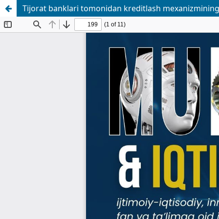
Tijоrаt bаnklаri tоmоnidаn krеditlаsh mехаnizmining us