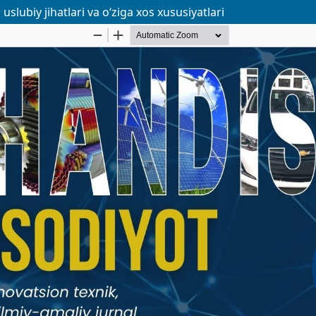
lubiy jihаtlаri va o‘zigа хоs хususiyаtlаri