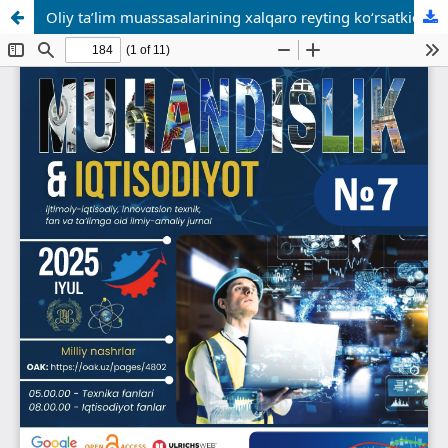
Oliy ta’lim muassasalarining xalqaro reyting ko‘rsatkichlarini oshirishning strategik boshqaruv mexanizmlari