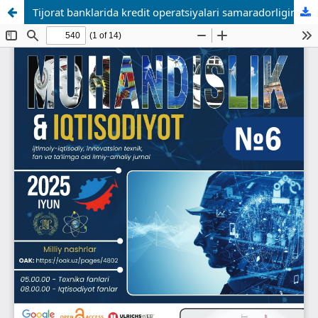
Tijorat banklarida kredit operatsiyalari samaradorligini yaxshilash