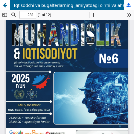
Iqtisodchi va bugalterlarning jamiyatdagi o ‘rni va ahamiyati