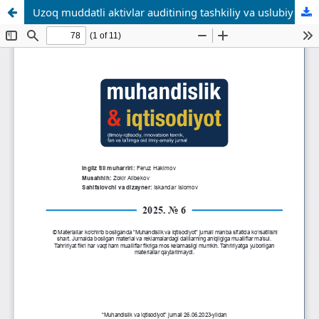
Uzoq muddatli aktivlar auditining tashkiliy va uslubiy jihatlarini takomillashtirish