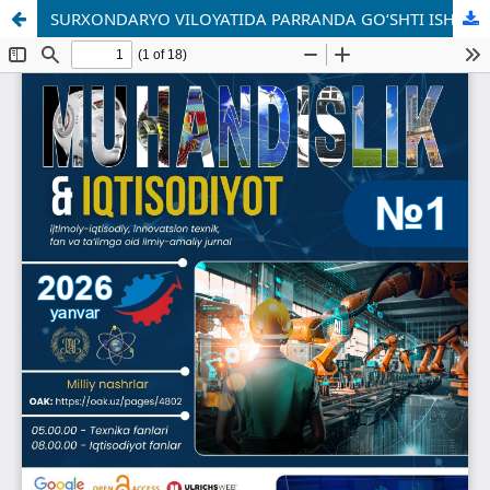
SURXONDARYO VILOYATIDA PARRANDA GO‘SHTI ISHLAB CHIQARISHNING IQTISODIY SAMARADORLIGI