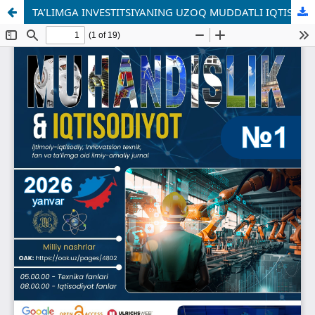
TA’LIMGA INVESTITSIYANING UZOQ MUDDATLI IQTISODIY VA PEDAGOGIK SAMARASI