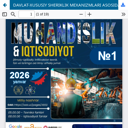
DAVLAT-XUSUSIY SHERIKLIK MEXANIZMLARI ASOSIDA INFRATUZILMA LOYIHALARINI MOLIYALASHTIRISH SAMARADORLIGINI OSHIRISH YO‘LLARI