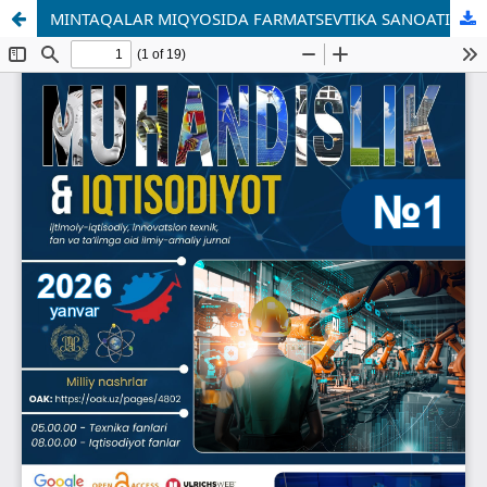
MINTAQALAR MIQYOSIDA FARMATSEVTIKA SANOATINI BARQAROR RIVOJLANTIRISHNING USTUVOR MAQSADLARI HAMDA ULARNI TA’MINLASH MEXANIZMLARI