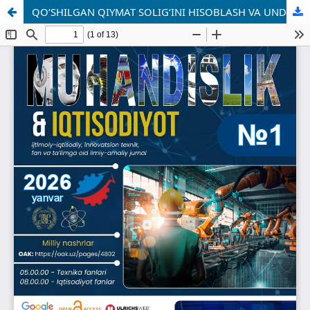
QO‘SHILGAN QIYMAT SOLIG‘INI HISOBLASH VA UNDIRISH MEXANIZMLARINI TAKOMILLASHTIRISHNING DOLZARB MASALALARI