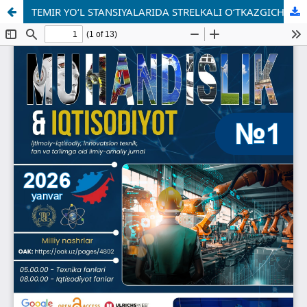
TEMIR YO‘L STANSIYALARIDA STRELKALI O‘TKAZGICH QURILMALARI BO‘YICHA YO‘L QO‘YILGAN NOSOZLIKLAR VA ULARNING TAHLILI