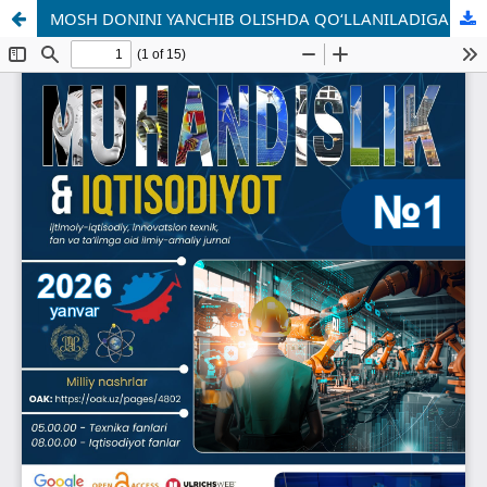
MOSH DONINI YANCHIB OLISHDA QO‘LLANILADIGAN QURILMANI LOYIHALASH