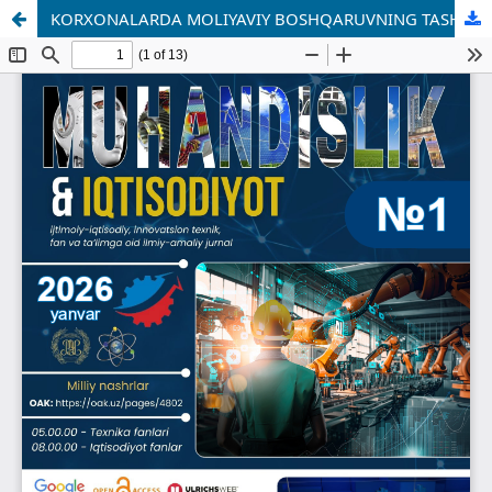
KORXONALARDA MOLIYAVIY BOSHQARUVNING TASHKILIY VA IQTISODIY MASALALARI