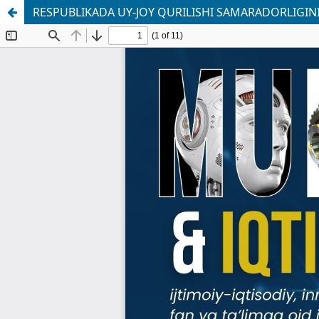
RESPUBLIKADA UY-JOY QURILISHI SAMARADORLIGIN