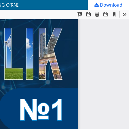
NG O‘RNI
Download