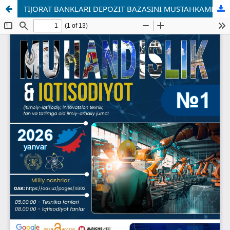
TIJORAT BANKLARI DEPOZIT BAZASINI MUSTAHKAMLASHNING O‘ZIGA XOS XUSUSIYATLARI