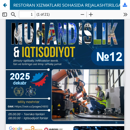
RESTORAN XIZMATLARI SOHASIDA REJALASHTIRILGAN ISTE’MOL XULQ-ATVORI SHAKLLANISHINING PSIXOLOGIK MEXANIZMLARI