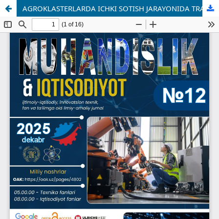
AGROKLASTERLARDA ICHKI SOTISH JARAYONIDA TRANSFERT BAHOLARNI BELGILASH USULLARINI TAKOMILLASHTIRISH