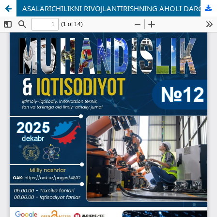
ASALARICHILIKNI RIVOJLANTIRISHNING AHOLI DAROMADLARI VA FAROVONLIGIGA TA’SIRI: IQTISODIY TAHLIL VA EKONOMETRIK BAHOLASH