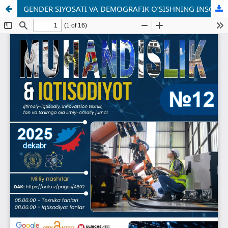
GENDER SIYOSATI VA DEMOGRAFIK O‘SISHNING INSON KAPITALIGA TA’SIRI