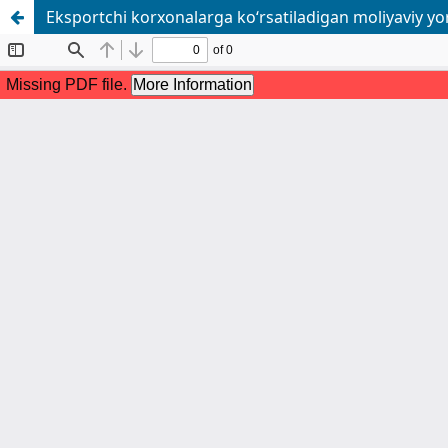
Eksportchi korxonalarga ko‘rsatiladigan moliyaviy yord