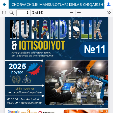
CHORVACHILIK MAHSULOTLARI ISHLAB CHIQARISH VA EKSPORT SALOHIYATINI OSHIRISHDA BOZOR INFRATUZILMASINI RIVOJLANTIRISHNING IQTISODIY OMILLARI