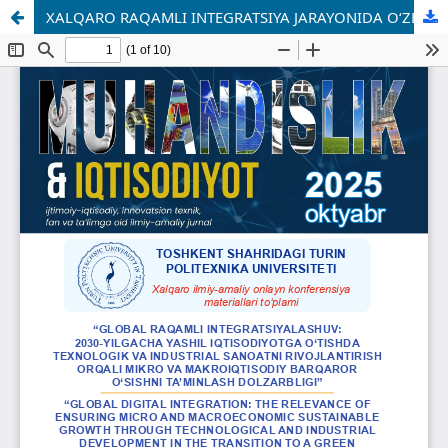
XALQARO RAQAMLI INTEGRATSIYA JARAYONIDA O‘ZBEKISTON ISHTIROKI