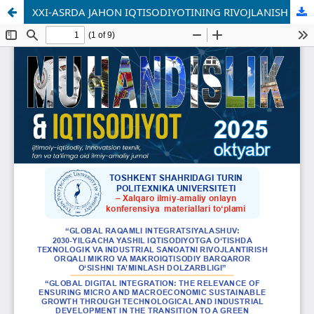
XXI-ASRDA JAHON IQTISODIYOTINING RIVOJLANISH BOSQICHLARI VA ASOSIY DRAYVERLARI