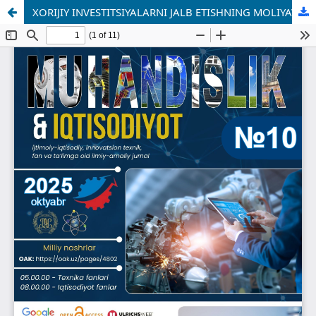
XORIJIY INVESTITSIYALARNI JALB ETISHNING MOLIYAVIY MEXANIZMLARINI SHAKLLANTIRISHNING NAZARIY ASOSLARI