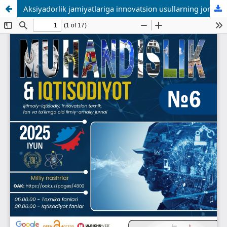
Aksiyadorlik jamiyatlariga innovatsion usullarning joriy etishning tashkiliy, iqtisodiy va xuquqiy jihatlari